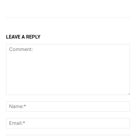
LEAVE A REPLY
Comment:
Na
Ema