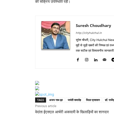
की सक्रिय उपस्थिति रही।
Suresh Choudhary
http://cityhulchul.in
सुरेश चौधरी, City Hulchul News
मुद्दों से जुड़ी खबरों की निष्पक्ष एव
तक सटीक एवं विश्वसनीय जानकारी के 
TAGS
अजय नाथ झा
जयंती समारोह
जिला प्रशासन
डॉ. राजें
Previous article
वेदांता ईएसएल आर्चरी अकादमी के खिलाड़ियों का शानदार