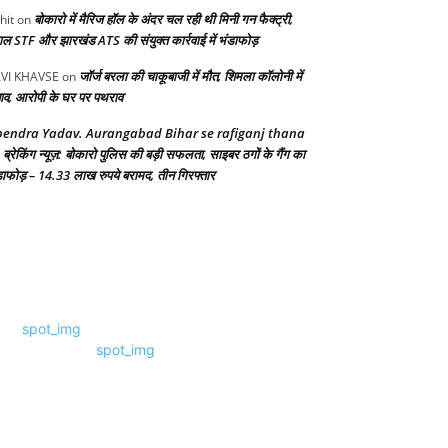
बोकारो में मैरिज हॉल के अंदर चल रही थी मिनी गन फैक्ट्री,
hit
on
गाल STF और झारखंड ATS की संयुक्त कार्रवाई में भंडाफोड़
जॉर्ज बरला की चाकूबाजी में मौत, शिमला कॉलोनी में
VI KHAVSE
on
ाव, आरोपी के घर पर पथराव
endra Yadav. Aurangabad Bihar se rafiganj thana
ब्रेकिंग न्यूज़: बोकारो पुलिस की बड़ी सफलता, साइबर ठगों के गैंग का
n
डाफोड़ – 14.33 लाख रुपये बरामद, तीन गिरफ्तार