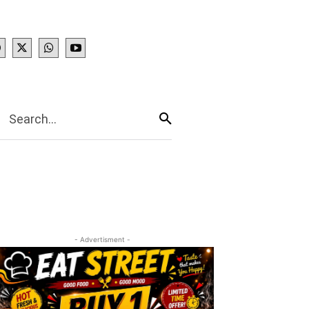
IES
More
Search...
- Advertisment -