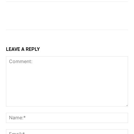
LEAVE A REPLY
Comment:
Na
Ema