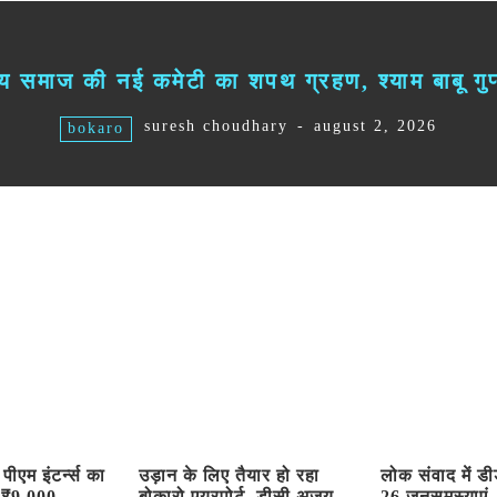
्य समाज की नई कमेटी का शपथ ग्रहण, श्याम बाबू गुप्
suresh choudhary
-
august 2, 2026
bokaro
पीएम इंटर्न्स का
उड़ान के लिए तैयार हो रहा
लोक संवाद में डीड
, ₹9,000
बोकारो एयरपोर्ट, डीसी अजय
26 जनसमस्याएं,