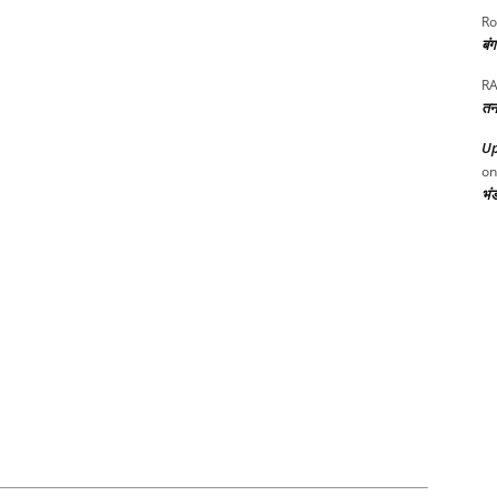
Ro
बं
RA
तन
Up
o
भं