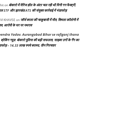
बोकारो में मैरिज हॉल के अंदर चल रही थी मिनी गन फैक्ट्री,
hit
on
गाल STF और झारखंड ATS की संयुक्त कार्रवाई में भंडाफोड़
जॉर्ज बरला की चाकूबाजी में मौत, शिमला कॉलोनी में
VI KHAVSE
on
ाव, आरोपी के घर पर पथराव
endra Yadav. Aurangabad Bihar se rafiganj thana
ब्रेकिंग न्यूज़: बोकारो पुलिस की बड़ी सफलता, साइबर ठगों के गैंग का
n
डाफोड़ – 14.33 लाख रुपये बरामद, तीन गिरफ्तार