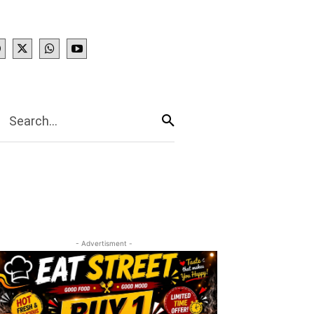
IES
More
Search...
- Advertisment -