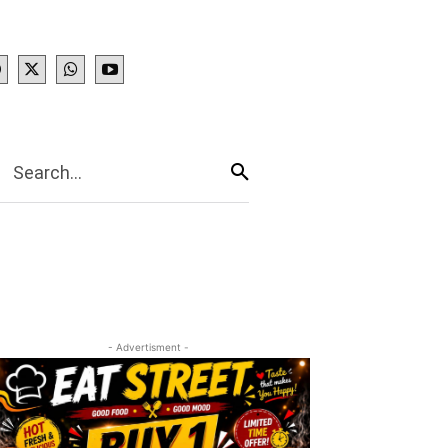
IES
More
Search...
- Advertisment -