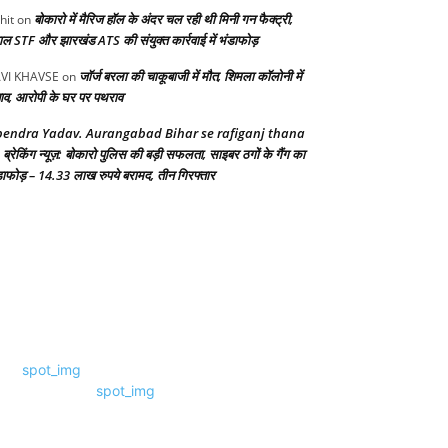
बोकारो में मैरिज हॉल के अंदर चल रही थी मिनी गन फैक्ट्री,
hit
on
गाल STF और झारखंड ATS की संयुक्त कार्रवाई में भंडाफोड़
जॉर्ज बरला की चाकूबाजी में मौत, शिमला कॉलोनी में
VI KHAVSE
on
ाव, आरोपी के घर पर पथराव
endra Yadav. Aurangabad Bihar se rafiganj thana
ब्रेकिंग न्यूज़: बोकारो पुलिस की बड़ी सफलता, साइबर ठगों के गैंग का
n
डाफोड़ – 14.33 लाख रुपये बरामद, तीन गिरफ्तार