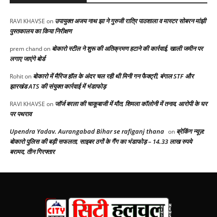
उपायुक्त अजय नाथ झा ने गुरुजी रात्रि पाठशाला व मास्टर सोबरन मांझी
RAVI KHAVSE
on
पुस्तकालय का किया निरीक्षण
बोकारो स्टील ने शुरू की अतिक्रमण हटाने की कार्रवाई, खाली जमीन पर
prem chand
on
लगाए जाएंगे बोर्ड
बोकारो में मैरिज हॉल के अंदर चल रही थी मिनी गन फैक्ट्री, बंगाल STF और
Rohit
on
झारखंड ATS की संयुक्त कार्रवाई में भंडाफोड़
जॉर्ज बरला की चाकूबाजी में मौत, शिमला कॉलोनी में तनाव, आरोपी के घर
RAVI KHAVSE
on
पर पथराव
Upendra Yadav. Aurangabad Bihar se rafiganj thana
ब्रेकिंग न्यूज़:
on
बोकारो पुलिस की बड़ी सफलता, साइबर ठगों के गैंग का भंडाफोड़ – 14.33 लाख रुपये
बरामद, तीन गिरफ्तार