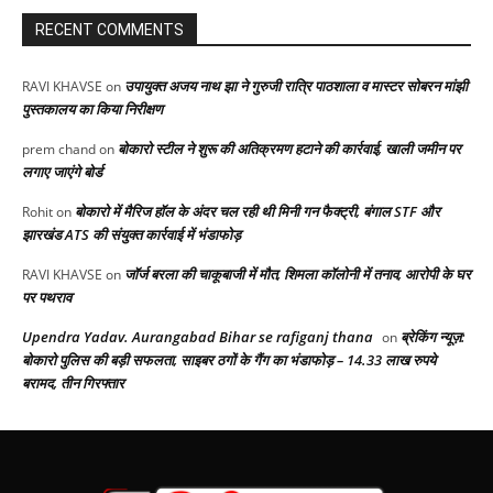
RECENT COMMENTS
उपायुक्त अजय नाथ झा ने गुरुजी रात्रि पाठशाला व मास्टर सोबरन मांझी
RAVI KHAVSE
on
पुस्तकालय का किया निरीक्षण
बोकारो स्टील ने शुरू की अतिक्रमण हटाने की कार्रवाई, खाली जमीन पर
prem chand
on
लगाए जाएंगे बोर्ड
बोकारो में मैरिज हॉल के अंदर चल रही थी मिनी गन फैक्ट्री, बंगाल STF और
Rohit
on
झारखंड ATS की संयुक्त कार्रवाई में भंडाफोड़
जॉर्ज बरला की चाकूबाजी में मौत, शिमला कॉलोनी में तनाव, आरोपी के घर
RAVI KHAVSE
on
पर पथराव
Upendra Yadav. Aurangabad Bihar se rafiganj thana
ब्रेकिंग न्यूज़:
on
बोकारो पुलिस की बड़ी सफलता, साइबर ठगों के गैंग का भंडाफोड़ – 14.33 लाख रुपये
बरामद, तीन गिरफ्तार