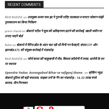
RECENT COMMENTS
उपायुक्त अजय नाथ झा ने गुरुजी रात्रि पाठशाला व मास्टर सोबरन मांझी
RAVI KHAVSE
on
पुस्तकालय का किया निरीक्षण
बोकारो स्टील ने शुरू की अतिक्रमण हटाने की कार्रवाई, खाली जमीन पर
prem chand
on
लगाए जाएंगे बोर्ड
बोकारो में मैरिज हॉल के अंदर चल रही थी मिनी गन फैक्ट्री, बंगाल STF और
Rohit
on
झारखंड ATS की संयुक्त कार्रवाई में भंडाफोड़
जॉर्ज बरला की चाकूबाजी में मौत, शिमला कॉलोनी में तनाव, आरोपी के घर
RAVI KHAVSE
on
पर पथराव
Upendra Yadav. Aurangabad Bihar se rafiganj thana
ब्रेकिंग न्यूज़:
on
बोकारो पुलिस की बड़ी सफलता, साइबर ठगों के गैंग का भंडाफोड़ – 14.33 लाख रुपये
बरामद, तीन गिरफ्तार