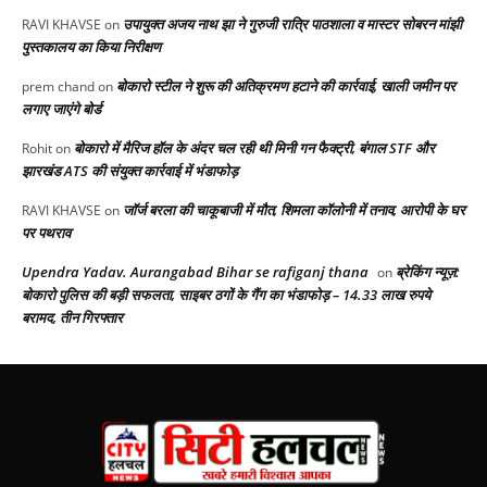
उपायुक्त अजय नाथ झा ने गुरुजी रात्रि पाठशाला व मास्टर सोबरन मांझी
RAVI KHAVSE
on
पुस्तकालय का किया निरीक्षण
बोकारो स्टील ने शुरू की अतिक्रमण हटाने की कार्रवाई, खाली जमीन पर
prem chand
on
लगाए जाएंगे बोर्ड
बोकारो में मैरिज हॉल के अंदर चल रही थी मिनी गन फैक्ट्री, बंगाल STF और
Rohit
on
झारखंड ATS की संयुक्त कार्रवाई में भंडाफोड़
जॉर्ज बरला की चाकूबाजी में मौत, शिमला कॉलोनी में तनाव, आरोपी के घर
RAVI KHAVSE
on
पर पथराव
Upendra Yadav. Aurangabad Bihar se rafiganj thana
ब्रेकिंग न्यूज़:
on
बोकारो पुलिस की बड़ी सफलता, साइबर ठगों के गैंग का भंडाफोड़ – 14.33 लाख रुपये
बरामद, तीन गिरफ्तार