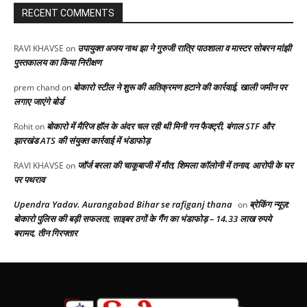
RECENT COMMENTS
उपायुक्त अजय नाथ झा ने गुरुजी रात्रि पाठशाला व मास्टर सोबरन मांझी
RAVI KHAVSE
on
पुस्तकालय का किया निरीक्षण
बोकारो स्टील ने शुरू की अतिक्रमण हटाने की कार्रवाई, खाली जमीन पर
prem chand
on
लगाए जाएंगे बोर्ड
बोकारो में मैरिज हॉल के अंदर चल रही थी मिनी गन फैक्ट्री, बंगाल STF और
Rohit
on
झारखंड ATS की संयुक्त कार्रवाई में भंडाफोड़
जॉर्ज बरला की चाकूबाजी में मौत, शिमला कॉलोनी में तनाव, आरोपी के घर
RAVI KHAVSE
on
पर पथराव
Upendra Yadav. Aurangabad Bihar se rafiganj thana
ब्रेकिंग न्यूज़:
on
बोकारो पुलिस की बड़ी सफलता, साइबर ठगों के गैंग का भंडाफोड़ – 14.33 लाख रुपये
बरामद, तीन गिरफ्तार