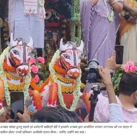
धनबाद सांसद धुल्लू महतो एवं धर्मपत्नी सावित्री देवी ने इस्कॉन धनबाद द्वारा आयोजित भगवान जगन्नाथ की रथ यात्रा में
शामिल होकर रस्सी खींचकर आशीर्वाद प्राप्त किया। जानिए उन्होंने क्या कहा।