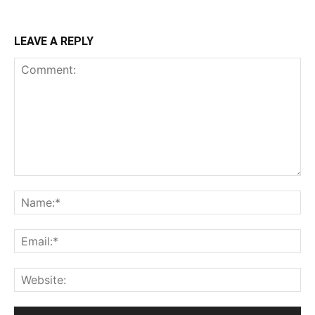
LEAVE A REPLY
Comment:
Na
Ema
Web