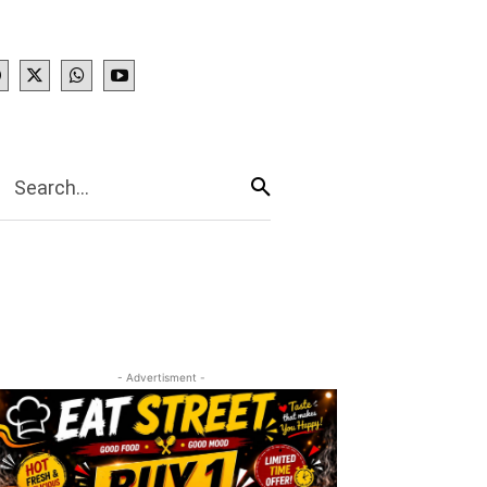
IES
More
Search...
- Advertisment -