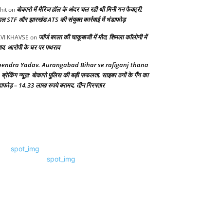
बोकारो में मैरिज हॉल के अंदर चल रही थी मिनी गन फैक्ट्री,
hit
on
गाल STF और झारखंड ATS की संयुक्त कार्रवाई में भंडाफोड़
जॉर्ज बरला की चाकूबाजी में मौत, शिमला कॉलोनी में
VI KHAVSE
on
ाव, आरोपी के घर पर पथराव
endra Yadav. Aurangabad Bihar se rafiganj thana
ब्रेकिंग न्यूज़: बोकारो पुलिस की बड़ी सफलता, साइबर ठगों के गैंग का
n
डाफोड़ – 14.33 लाख रुपये बरामद, तीन गिरफ्तार