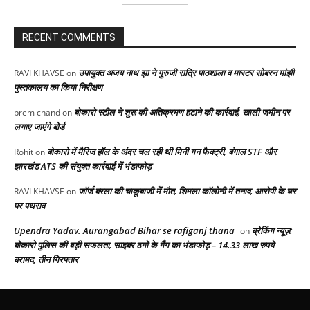
RECENT COMMENTS
उपायुक्त अजय नाथ झा ने गुरुजी रात्रि पाठशाला व मास्टर सोबरन मांझी
RAVI KHAVSE
on
पुस्तकालय का किया निरीक्षण
बोकारो स्टील ने शुरू की अतिक्रमण हटाने की कार्रवाई, खाली जमीन पर
prem chand
on
लगाए जाएंगे बोर्ड
बोकारो में मैरिज हॉल के अंदर चल रही थी मिनी गन फैक्ट्री, बंगाल STF और
Rohit
on
झारखंड ATS की संयुक्त कार्रवाई में भंडाफोड़
जॉर्ज बरला की चाकूबाजी में मौत, शिमला कॉलोनी में तनाव, आरोपी के घर
RAVI KHAVSE
on
पर पथराव
Upendra Yadav. Aurangabad Bihar se rafiganj thana
ब्रेकिंग न्यूज़:
on
बोकारो पुलिस की बड़ी सफलता, साइबर ठगों के गैंग का भंडाफोड़ – 14.33 लाख रुपये
बरामद, तीन गिरफ्तार