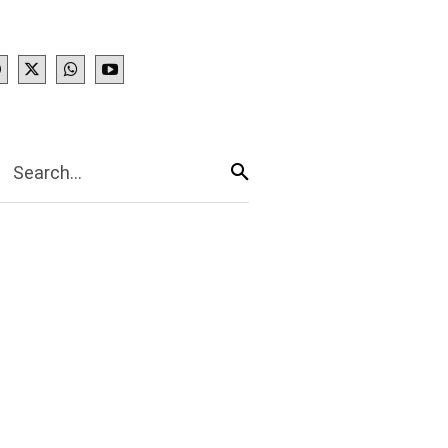
IES
More
Search...