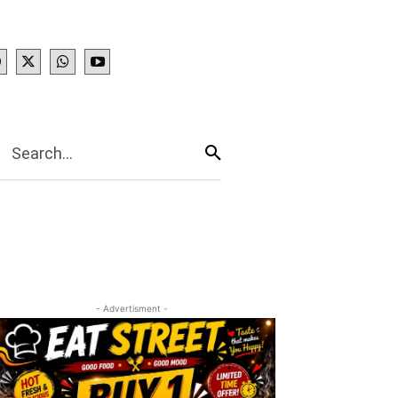
IES
More
Search...
- Advertisment -