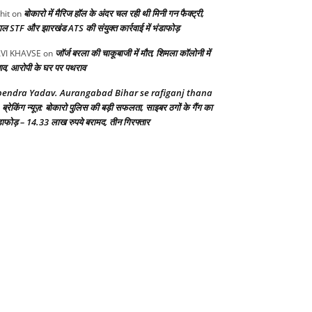
बोकारो में मैरिज हॉल के अंदर चल रही थी मिनी गन फैक्ट्री,
hit
on
गाल STF और झारखंड ATS की संयुक्त कार्रवाई में भंडाफोड़
जॉर्ज बरला की चाकूबाजी में मौत, शिमला कॉलोनी में
VI KHAVSE
on
ाव, आरोपी के घर पर पथराव
endra Yadav. Aurangabad Bihar se rafiganj thana
ब्रेकिंग न्यूज़: बोकारो पुलिस की बड़ी सफलता, साइबर ठगों के गैंग का
n
डाफोड़ – 14.33 लाख रुपये बरामद, तीन गिरफ्तार