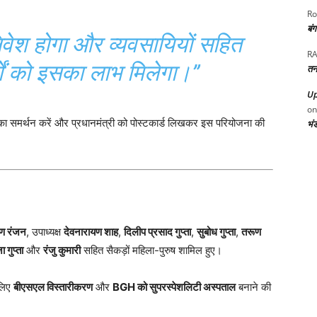
Ro
बं
निवेश होगा और व्यवसायियों सहित
RA
गों को इसका लाभ मिलेगा।”
तन
Up
o
 का समर्थन करें और प्रधानमंत्री को पोस्टकार्ड लिखकर इस परियोजना की
भं
िण रंजन
, उपाध्यक्ष
देवनारायण शाह
,
दिलीप प्रसाद गुप्ता
,
सुबोध गुप्ता
,
तरूण
ा गुप्ता
और
रंजु कुमारी
सहित सैकड़ों महिला-पुरुष शामिल हुए।
 लिए
बीएसएल विस्तारीकरण
और
BGH को सुपरस्पेशलिटी अस्पताल
बनाने की