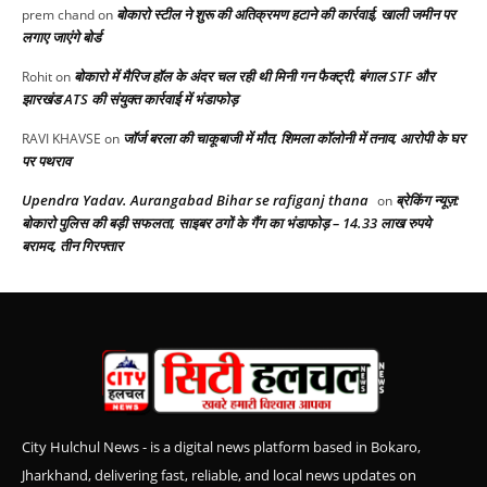
बोकारो स्टील ने शुरू की अतिक्रमण हटाने की कार्रवाई, खाली जमीन पर
prem chand
on
लगाए जाएंगे बोर्ड
बोकारो में मैरिज हॉल के अंदर चल रही थी मिनी गन फैक्ट्री, बंगाल STF और
Rohit
on
झारखंड ATS की संयुक्त कार्रवाई में भंडाफोड़
जॉर्ज बरला की चाकूबाजी में मौत, शिमला कॉलोनी में तनाव, आरोपी के घर
RAVI KHAVSE
on
पर पथराव
Upendra Yadav. Aurangabad Bihar se rafiganj thana
ब्रेकिंग न्यूज़:
on
बोकारो पुलिस की बड़ी सफलता, साइबर ठगों के गैंग का भंडाफोड़ – 14.33 लाख रुपये
बरामद, तीन गिरफ्तार
City Hulchul News - is a digital news platform based in Bokaro,
Jharkhand, delivering fast, reliable, and local news updates on