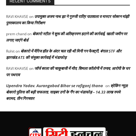
RECENT COMMENTS
उपायुक्त अजय नाथ झा ने गुरुजी रात्रि पाठशाला व मास्टर सोबरन मांझी
RAVI KHAVSE
on
पुस्तकालय का किया निरीक्षण
बोकारो स्टील ने शुरू की अतिक्रमण हटाने की कार्रवाई, खाली जमीन पर
prem chand
on
लगाए जाएंगे बोर्ड
बोकारो में मैरिज हॉल के अंदर चल रही थी मिनी गन फैक्ट्री, बंगाल STF और
Rohit
on
झारखंड ATS की संयुक्त कार्रवाई में भंडाफोड़
जॉर्ज बरला की चाकूबाजी में मौत, शिमला कॉलोनी में तनाव, आरोपी के घर
RAVI KHAVSE
on
पर पथराव
Upendra Yadav. Aurangabad Bihar se rafiganj thana
ब्रेकिंग न्यूज़:
on
बोकारो पुलिस की बड़ी सफलता, साइबर ठगों के गैंग का भंडाफोड़ – 14.33 लाख रुपये
बरामद, तीन गिरफ्तार