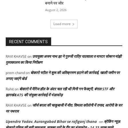
बनाने पर जोर
August 2, 2026
Load more
RECENT COMMENTS
उपायुक्त अजय नाथ झा ने गुरुजी रात्रि पाठशाला व मास्टर सोबरन मांझी
RAVI KHAVSE
on
पुस्तकालय का किया निरीक्षण
बोकारो स्टील ने शुरू की अतिक्रमण हटाने की कार्रवाई, खाली जमीन पर
prem chand
on
लगाए जाएंगे बोर्ड
बोकारो में मैरिज हॉल के अंदर चल रही थी मिनी गन फैक्ट्री, बंगाल STF और
Rohit
on
झारखंड ATS की संयुक्त कार्रवाई में भंडाफोड़
जॉर्ज बरला की चाकूबाजी में मौत, शिमला कॉलोनी में तनाव, आरोपी के घर
RAVI KHAVSE
on
पर पथराव
Upendra Yadav. Aurangabad Bihar se rafiganj thana
ब्रेकिंग न्यूज़:
on
बोकारो पुलिस की बड़ी सफलता, साइबर ठगों के गैंग का भंडाफोड़ – 14.33 लाख रुपये