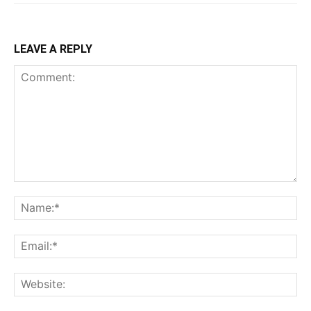
LEAVE A REPLY
Comment:
Na
Ema
Web