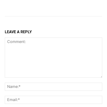
LEAVE A REPLY
Comment:
Na
Ema