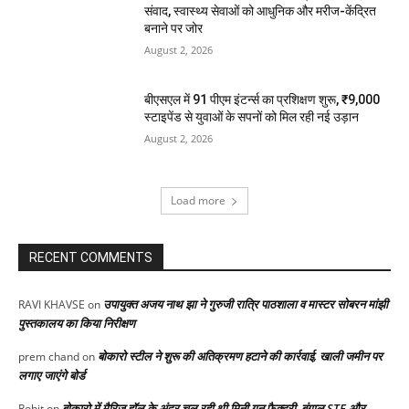
संवाद, स्वास्थ्य सेवाओं को आधुनिक और मरीज-केंद्रित
बनाने पर जोर
August 2, 2026
बीएसएल में 91 पीएम इंटर्न्स का प्रशिक्षण शुरू, ₹9,000
स्टाइपेंड से युवाओं के सपनों को मिल रही नई उड़ान
August 2, 2026
Load more
RECENT COMMENTS
उपायुक्त अजय नाथ झा ने गुरुजी रात्रि पाठशाला व मास्टर सोबरन मांझी
RAVI KHAVSE
on
पुस्तकालय का किया निरीक्षण
बोकारो स्टील ने शुरू की अतिक्रमण हटाने की कार्रवाई, खाली जमीन पर
prem chand
on
लगाए जाएंगे बोर्ड
बोकारो में मैरिज हॉल के अंदर चल रही थी मिनी गन फैक्ट्री, बंगाल STF और
Rohit
on