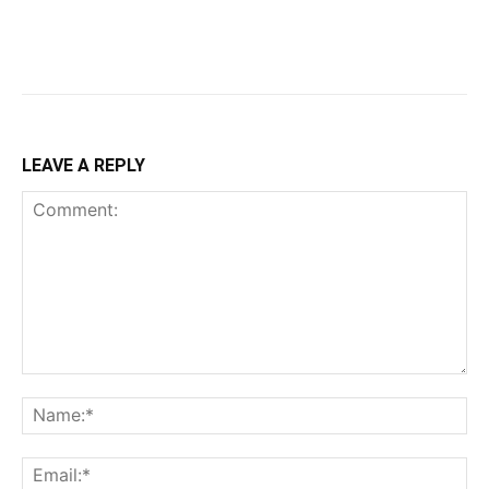
LEAVE A REPLY
Comment:
Na
Ema