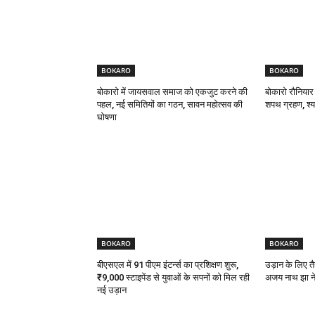
BOKARO
BOKARO
बोकारो में जायसवाल समाज को एकजुट करने की
बोकारो रौनियार
पहल, नई समितियों का गठन, सावन महोत्सव की
शपथ ग्रहण, श्याम
घोषणा
BOKARO
BOKARO
बीएसएल में 91 पीएम इंटर्न्स का प्रशिक्षण शुरू,
उड़ान के लिए तै
₹9,000 स्टाइपेंड से युवाओं के सपनों को मिल रही
अजय नाथ झा ने 
नई उड़ान