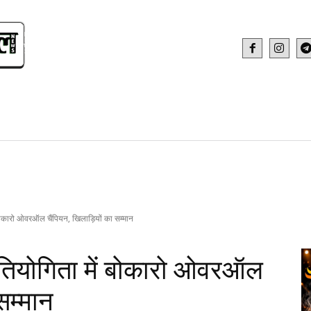
IDEO
HEALTH AND FITNESS
WEB STOR
ं बोकारो ओवरऑल चैंपियन, खिलाड़ियों का सम्मान
्रतियोगिता में बोकारो ओवरऑल
सम्मान