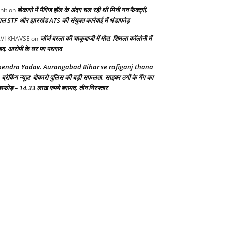
बोकारो में मैरिज हॉल के अंदर चल रही थी मिनी गन फैक्ट्री,
hit
on
गाल STF और झारखंड ATS की संयुक्त कार्रवाई में भंडाफोड़
जॉर्ज बरला की चाकूबाजी में मौत, शिमला कॉलोनी में
VI KHAVSE
on
ाव, आरोपी के घर पर पथराव
endra Yadav. Aurangabad Bihar se rafiganj thana
ब्रेकिंग न्यूज़: बोकारो पुलिस की बड़ी सफलता, साइबर ठगों के गैंग का
n
डाफोड़ – 14.33 लाख रुपये बरामद, तीन गिरफ्तार