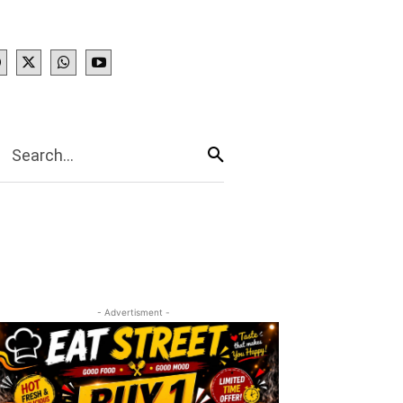
IES
More
Search...
- Advertisment -