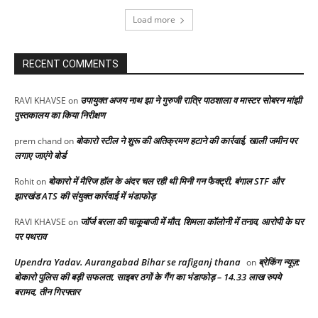
Load more
RECENT COMMENTS
उपायुक्त अजय नाथ झा ने गुरुजी रात्रि पाठशाला व मास्टर सोबरन मांझी
RAVI KHAVSE
on
पुस्तकालय का किया निरीक्षण
बोकारो स्टील ने शुरू की अतिक्रमण हटाने की कार्रवाई, खाली जमीन पर
prem chand
on
लगाए जाएंगे बोर्ड
बोकारो में मैरिज हॉल के अंदर चल रही थी मिनी गन फैक्ट्री, बंगाल STF और
Rohit
on
झारखंड ATS की संयुक्त कार्रवाई में भंडाफोड़
जॉर्ज बरला की चाकूबाजी में मौत, शिमला कॉलोनी में तनाव, आरोपी के घर
RAVI KHAVSE
on
पर पथराव
Upendra Yadav. Aurangabad Bihar se rafiganj thana
ब्रेकिंग न्यूज़:
on
बोकारो पुलिस की बड़ी सफलता, साइबर ठगों के गैंग का भंडाफोड़ – 14.33 लाख रुपये
बरामद, तीन गिरफ्तार