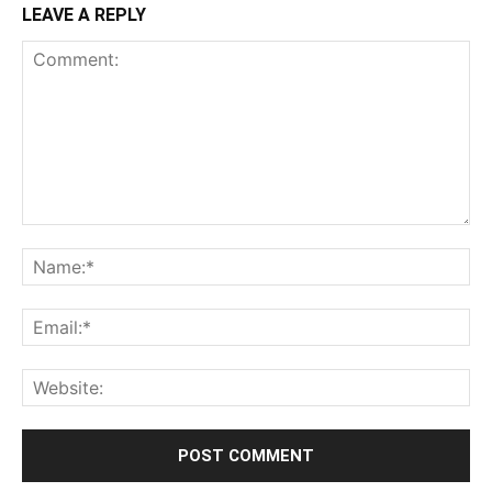
LEAVE A REPLY
Comment:
Na
Ema
Web