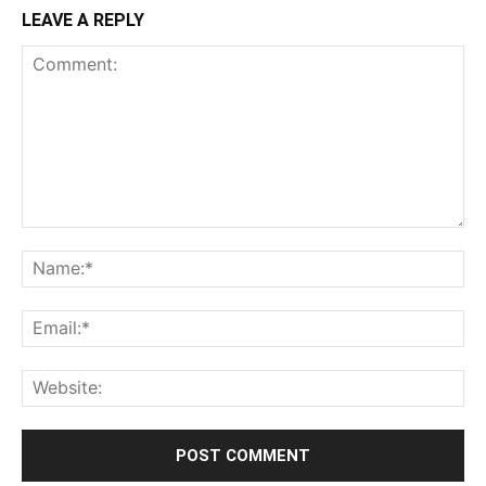
LEAVE A REPLY
Comment:
Na
Ema
Web