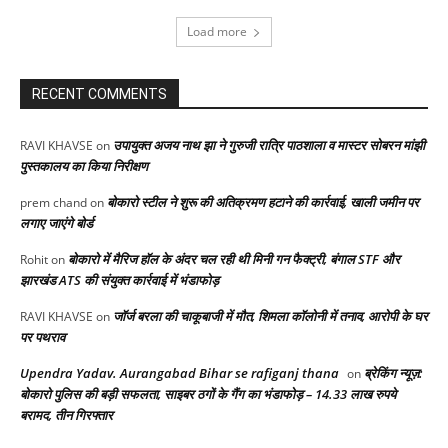
Load more
RECENT COMMENTS
उपायुक्त अजय नाथ झा ने गुरुजी रात्रि पाठशाला व मास्टर सोबरन मांझी
RAVI KHAVSE
on
पुस्तकालय का किया निरीक्षण
बोकारो स्टील ने शुरू की अतिक्रमण हटाने की कार्रवाई, खाली जमीन पर
prem chand
on
लगाए जाएंगे बोर्ड
बोकारो में मैरिज हॉल के अंदर चल रही थी मिनी गन फैक्ट्री, बंगाल STF और
Rohit
on
झारखंड ATS की संयुक्त कार्रवाई में भंडाफोड़
जॉर्ज बरला की चाकूबाजी में मौत, शिमला कॉलोनी में तनाव, आरोपी के घर
RAVI KHAVSE
on
पर पथराव
Upendra Yadav. Aurangabad Bihar se rafiganj thana
ब्रेकिंग न्यूज़:
on
बोकारो पुलिस की बड़ी सफलता, साइबर ठगों के गैंग का भंडाफोड़ – 14.33 लाख रुपये
बरामद, तीन गिरफ्तार