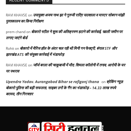
RECENT COMMENTS
उपायुक्त अजय नाथ झा ने गुरुजी रात्रि पाठशाला व मास्टर सोबरन मांझी
RAVI KHAVSE
on
पुस्तकालय का किया निरीक्षण
बोकारो स्टील ने शुरू की अतिक्रमण हटाने की कार्रवाई, खाली जमीन पर
prem chand
on
लगाए जाएंगे बोर्ड
बोकारो में मैरिज हॉल के अंदर चल रही थी मिनी गन फैक्ट्री, बंगाल STF और
Rohit
on
झारखंड ATS की संयुक्त कार्रवाई में भंडाफोड़
जॉर्ज बरला की चाकूबाजी में मौत, शिमला कॉलोनी में तनाव, आरोपी के घर
RAVI KHAVSE
on
पर पथराव
Upendra Yadav. Aurangabad Bihar se rafiganj thana
ब्रेकिंग न्यूज़:
on
बोकारो पुलिस की बड़ी सफलता, साइबर ठगों के गैंग का भंडाफोड़ – 14.33 लाख रुपये
बरामद, तीन गिरफ्तार