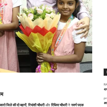
RA
मा
चम
pr
कार
कारो जिले की दो बहनों
,
रियांशी चौधरी
और
रिधिमा चौधरी
ने
स्वर्ण पदक