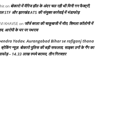
बोकारो में मैरिज हॉल के अंदर चल रही थी मिनी गन फैक्ट्री,
hit
on
गाल STF और झारखंड ATS की संयुक्त कार्रवाई में भंडाफोड़
जॉर्ज बरला की चाकूबाजी में मौत, शिमला कॉलोनी में
VI KHAVSE
on
ाव, आरोपी के घर पर पथराव
endra Yadav. Aurangabad Bihar se rafiganj thana
ब्रेकिंग न्यूज़: बोकारो पुलिस की बड़ी सफलता, साइबर ठगों के गैंग का
n
डाफोड़ – 14.33 लाख रुपये बरामद, तीन गिरफ्तार