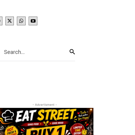
IES
More
Search...
- Advertisment -