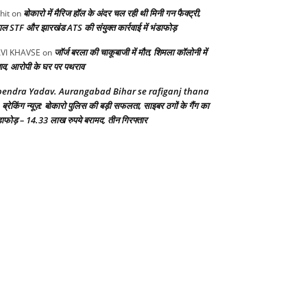
बोकारो में मैरिज हॉल के अंदर चल रही थी मिनी गन फैक्ट्री,
hit
on
गाल STF और झारखंड ATS की संयुक्त कार्रवाई में भंडाफोड़
जॉर्ज बरला की चाकूबाजी में मौत, शिमला कॉलोनी में
VI KHAVSE
on
ाव, आरोपी के घर पर पथराव
endra Yadav. Aurangabad Bihar se rafiganj thana
ब्रेकिंग न्यूज़: बोकारो पुलिस की बड़ी सफलता, साइबर ठगों के गैंग का
n
डाफोड़ – 14.33 लाख रुपये बरामद, तीन गिरफ्तार