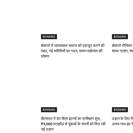
BOKARO
BOKARO
बोकारो में जायसवाल समाज को एकजुट करने की
बोकारो रौनियार
पहल, नई समितियों का गठन, सावन महोत्सव की
शपथ ग्रहण, श्याम
घोषणा
BOKARO
BOKARO
बीएसएल में 91 पीएम इंटर्न्स का प्रशिक्षण शुरू,
उड़ान के लिए तै
₹9,000 स्टाइपेंड से युवाओं के सपनों को मिल रही
अजय नाथ झा ने 
नई उड़ान