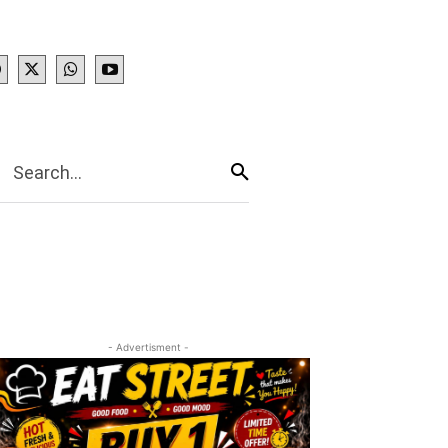
IES
More
Search...
- Advertisment -