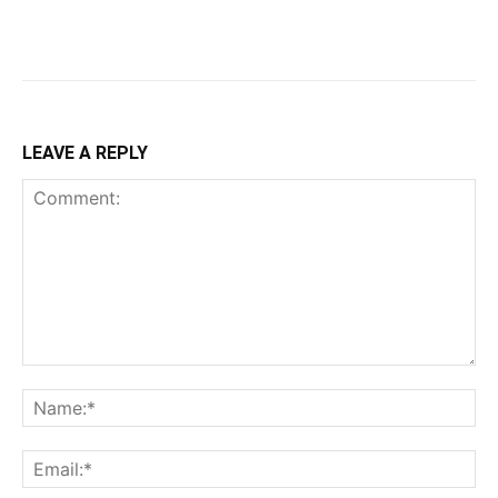
LEAVE A REPLY
Comment:
Na
Ema