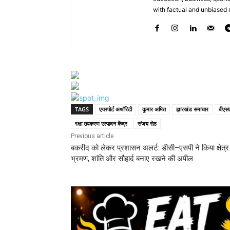
with factual and unbiased r
TAGS
एयरपोर्ट अथॉरिटी
कुमार अमित
झारखंड समाचार
बीएस
रक्षा उपकरण उत्पादन केंद्र
संजय सेठ
Previous article
बकरीद को लेकर प्रशासन अलर्ट: डीसी–एसपी ने किया क्षेत्र
भ्रमण, शांति और सौहार्द बनाए रखने की अपील