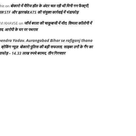
बोकारो में मैरिज हॉल के अंदर चल रही थी मिनी गन फैक्ट्री,
hit
on
गाल STF और झारखंड ATS की संयुक्त कार्रवाई में भंडाफोड़
जॉर्ज बरला की चाकूबाजी में मौत, शिमला कॉलोनी में
VI KHAVSE
on
ाव, आरोपी के घर पर पथराव
endra Yadav. Aurangabad Bihar se rafiganj thana
ब्रेकिंग न्यूज़: बोकारो पुलिस की बड़ी सफलता, साइबर ठगों के गैंग का
n
डाफोड़ – 14.33 लाख रुपये बरामद, तीन गिरफ्तार