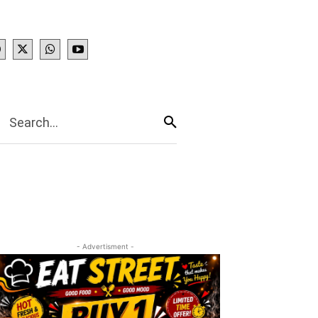
IES
More
Search...
- Advertisment -