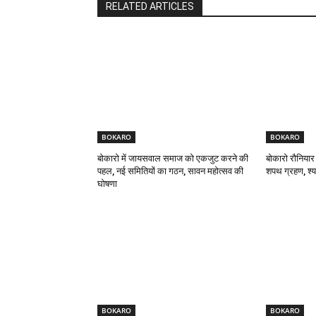
RELATED ARTICLES
BOKARO
BOKARO
बोकारो में जायसवाल समाज को एकजुट करने की
बोकारो रौनियार
पहल, नई समितियों का गठन, सावन महोत्सव की
शपथ ग्रहण, श्याम
घोषणा
BOKARO
BOKARO