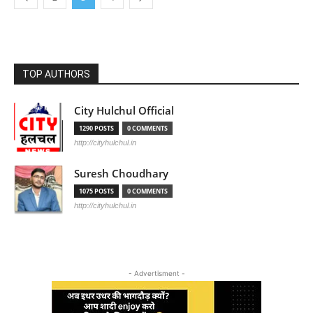
TOP AUTHORS
City Hulchul Official
1290 POSTS
0 COMMENTS
http://cityhulchul.in
Suresh Choudhary
1075 POSTS
0 COMMENTS
http://cityhulchul.in
- Advertisment -