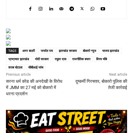
TAGS
अमर बाउरी
जयदेव राय
झारखंड सरकार
बोकारो न्यूज
भाजपा झारखंड
भ्रष्टाचार झारखंड
मोदी सरकार
रघुवर दास
राजनीतिक बयान
विनय चौबे
शराब घोटाला
सीबीआई जांच
Previous article
Next article
सरना धर्म कोड की अनदेखी के विरोध
दुष्कर्मी गिरफ्तार, बोकारो पुलिस की
में JMM का 27 मई को बोकारो में
तेजी कार्रवाई
धरना प्रदर्शन