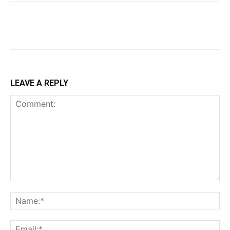
LEAVE A REPLY
Comment:
Na
Ema