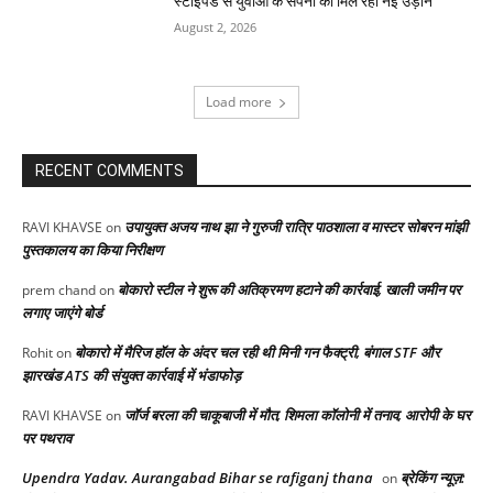
स्टाइपेंड से युवाओं के सपनों को मिल रही नई उड़ान
August 2, 2026
Load more
RECENT COMMENTS
उपायुक्त अजय नाथ झा ने गुरुजी रात्रि पाठशाला व मास्टर सोबरन मांझी
RAVI KHAVSE
on
पुस्तकालय का किया निरीक्षण
बोकारो स्टील ने शुरू की अतिक्रमण हटाने की कार्रवाई, खाली जमीन पर
prem chand
on
लगाए जाएंगे बोर्ड
बोकारो में मैरिज हॉल के अंदर चल रही थी मिनी गन फैक्ट्री, बंगाल STF और
Rohit
on
झारखंड ATS की संयुक्त कार्रवाई में भंडाफोड़
जॉर्ज बरला की चाकूबाजी में मौत, शिमला कॉलोनी में तनाव, आरोपी के घर
RAVI KHAVSE
on
पर पथराव
Upendra Yadav. Aurangabad Bihar se rafiganj thana
ब्रेकिंग न्यूज़:
on