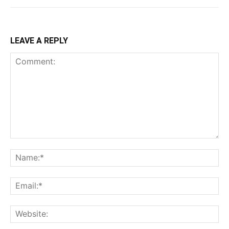
LEAVE A REPLY
Comment:
Na
Ema
Web