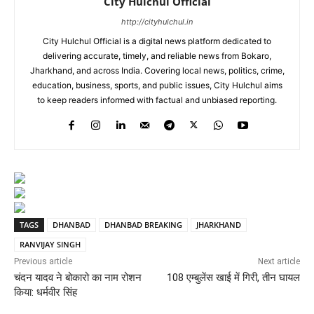
City Hulchul Official
http://cityhulchul.in
City Hulchul Official is a digital news platform dedicated to
delivering accurate, timely, and reliable news from Bokaro,
Jharkhand, and across India. Covering local news, politics, crime,
education, business, sports, and public issues, City Hulchul aims
to keep readers informed with factual and unbiased reporting.
TAGS
DHANBAD
DHANBAD BREAKING
JHARKHAND
RANVIJAY SINGH
Previous article
Next article
चंदन यादव ने बोकारो का नाम रोशन
108 एम्बुलेंस खाई में गिरी, तीन घायल
किया: धर्मवीर सिंह