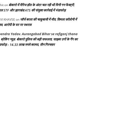
बोकारो में मैरिज हॉल के अंदर चल रही थी मिनी गन फैक्ट्री,
hit
on
गाल STF और झारखंड ATS की संयुक्त कार्रवाई में भंडाफोड़
जॉर्ज बरला की चाकूबाजी में मौत, शिमला कॉलोनी में
VI KHAVSE
on
ाव, आरोपी के घर पर पथराव
endra Yadav. Aurangabad Bihar se rafiganj thana
ब्रेकिंग न्यूज़: बोकारो पुलिस की बड़ी सफलता, साइबर ठगों के गैंग का
n
डाफोड़ – 14.33 लाख रुपये बरामद, तीन गिरफ्तार