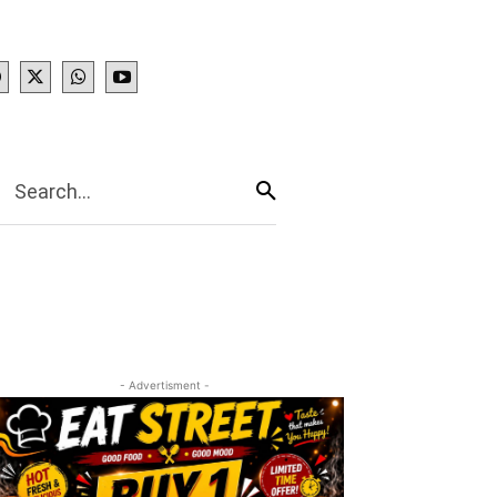
IES
More
Search...
- Advertisment -