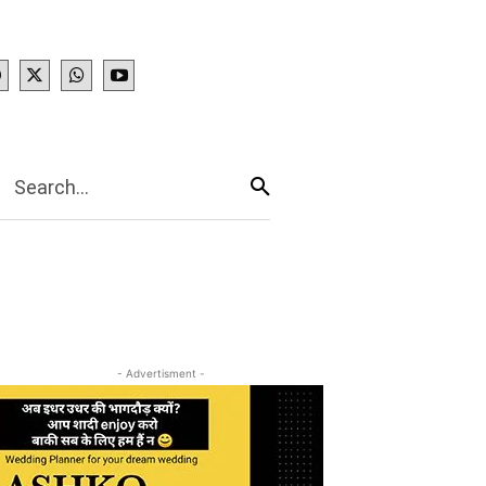
IES
More
Search...
- Advertisment -