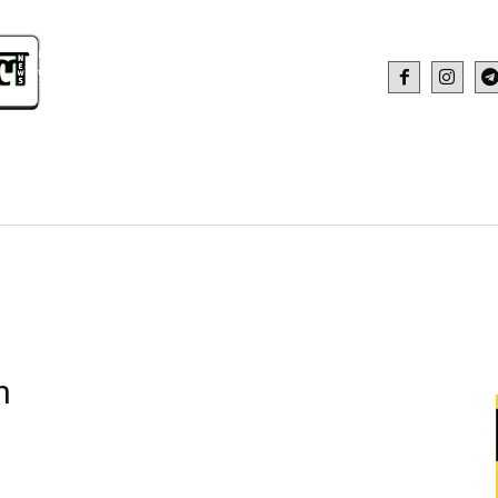
IDEO
HEALTH AND FITNESS
WEB STOR
h