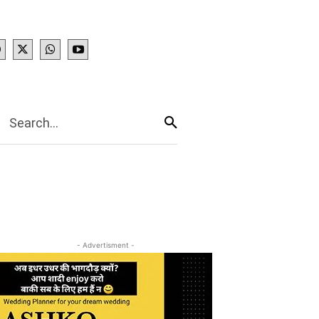
IES
More
Search...
- Advertisment -