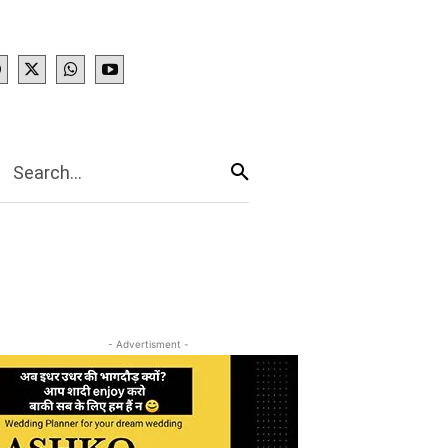
IES
More
Search...
- Advertisment -