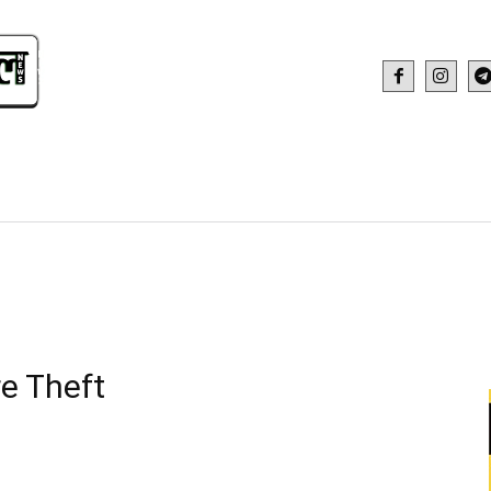
IDEO
HEALTH AND FITNESS
WEB STOR
e Theft