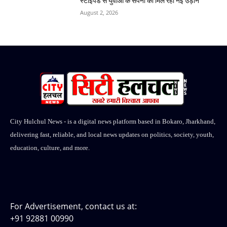
स्टाइपेंड से युवाओं के सपनों को मिल रही नई उड़ान
August 2, 2026
City Hulchul News - is a digital news platform based in Bokaro, Jharkhand,
delivering fast, reliable, and local news updates on politics, society, youth,
education, culture, and more.
For Advertisement, contact us at:
+91 92881 00990