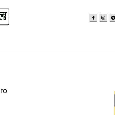
IDEO
HEALTH AND FITNESS
WEB STOR
ro