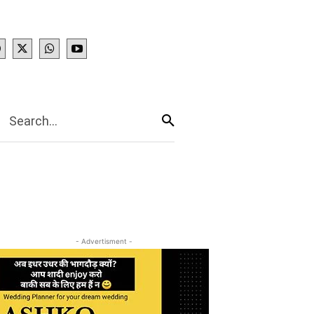
IES
More
Search...
- Advertisment -