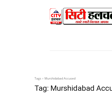
HOME
NEWS
V
Tags
Murshidabad Accused
Tag:
Murshidabad Acc