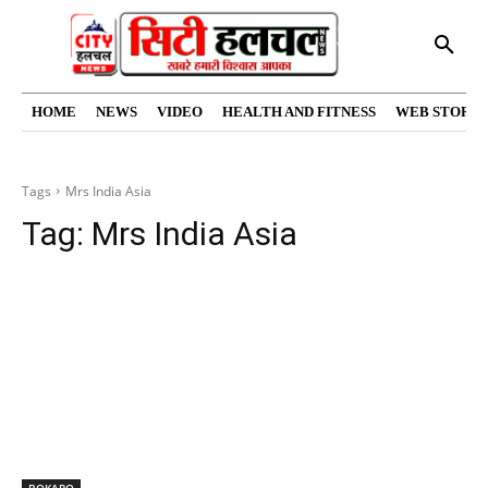
HOME
NEWS
VIDEO
HEALTH AND FITNESS
WEB STORIE
Tags
Mrs India Asia
Tag:
Mrs India Asia
BOKARO