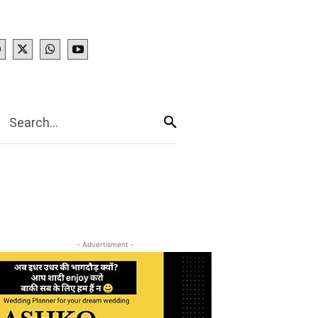
IES
More
Search...
- Advertisment -