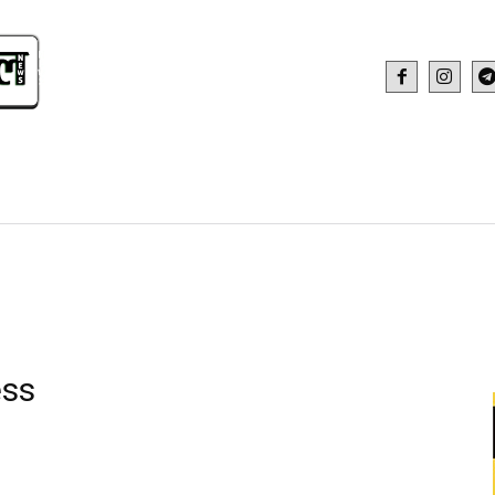
IDEO
HEALTH AND FITNESS
WEB STOR
ess