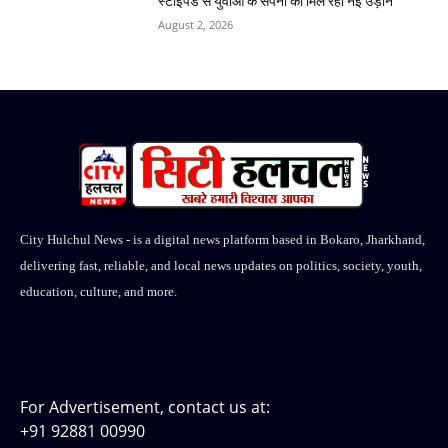
स्टाइपेंड से युवाओं के सपनों को मिल रही नई उड़ान
August 2, 2026
City Hulchul News - is a digital news platform based in Bokaro, Jharkhand,
delivering fast, reliable, and local news updates on politics, society, youth,
education, culture, and more.
For Advertisement, contact us at:
+91 92881 00990