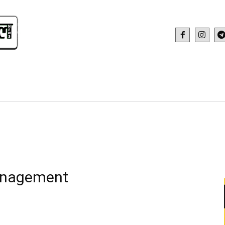
IDEO
HEALTH AND FITNESS
WEB STOR
anagement