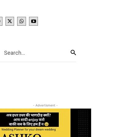
IES
More
Search...
- Advertisment -