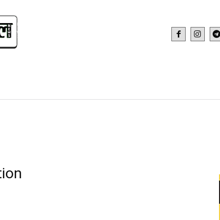
IDEO
HEALTH AND FITNESS
WEB STOR
tion