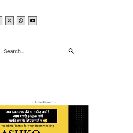
IES
More
Search...
- Advertisment -