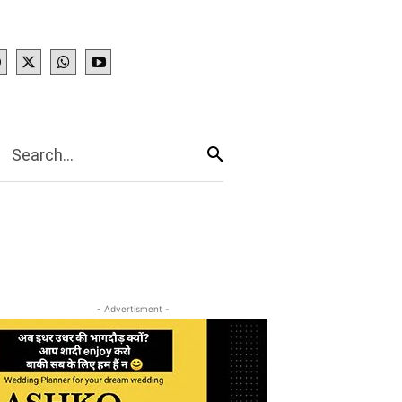
IES
More
Search...
- Advertisment -