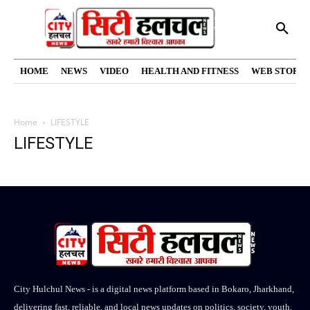
HOME
NEWS
VIDEO
HEALTH AND FITNESS
WEB STORIE
Home
LIFESTYLE
LIFESTYLE
City Hulchul News - is a digital news platform based in Bokaro, Jharkhand,
delivering fast, reliable, and local news updates on politics, society, youth,