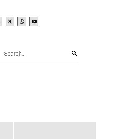
IES
More
Search...